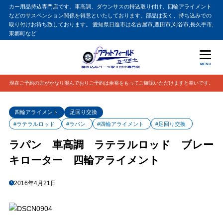
カー用品持込専門店です。車高調、ダウンサスの持込取り付け、四輪アライメント
などのサスペンション関係を得意といたしております。部品は安く、持ち込みでの
取り付けお待ち致しております。 愛知県日進市は名古屋市,豊田市,刈谷市,長久手市,
東郷町など
MENU
現在ご予約の方がかなり混んでおりご予約は余裕をもってご確認いただけますと幸いです。
四輪アライメント
足回り交換
#ラテラルロッド
#ラパン
#四輪アライメント
#足回り交換
ラパン 車高調 ラテラルロッド ブレー
キローター 四輪アライメント
2016年4月21日