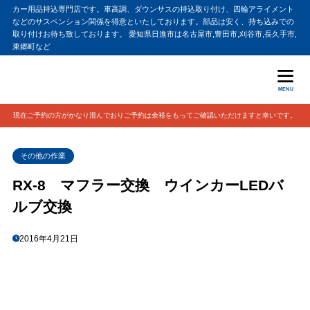
カー用品持込専門店です。車高調、ダウンサスの持込取り付け、四輪アライメント
などのサスペンション関係を得意といたしております。部品は安く、持ち込みでの
取り付けお待ち致しております。 愛知県日進市は名古屋市,豊田市,刈谷市,長久手市,
東郷町など
MENU
現在ご予約の方がかなり混んでおりご予約は余裕をもってご確認いただけますと幸いです。
その他の作業
RX-8 マフラー交換 ウインカーLEDバ
ルブ交換
2016年4月21日