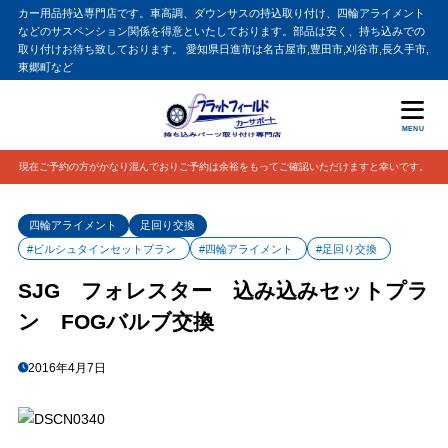
カー用品持込専門店です。車高調、ダウンサスの持込取り付け、四輪アライメント
などのサスペンション関係を得意といたしております。部品は安く、持ち込みでの
取り付けお待ち致しております。 愛知県日進市は名古屋市,豊田市,刈谷市,長久手市,
東郷町など
MENU
現在ご予約の方がかなり混んでおりご予約は余裕をもってご確認いただけますと幸いです。
四輪アライメント
足回り交換
#ビルシュタインセットプラン
#四輪アライメント
#足回り交換
SJG フォレスター 込み込みセットプラ
ン FOGバルブ交換
2016年4月7日