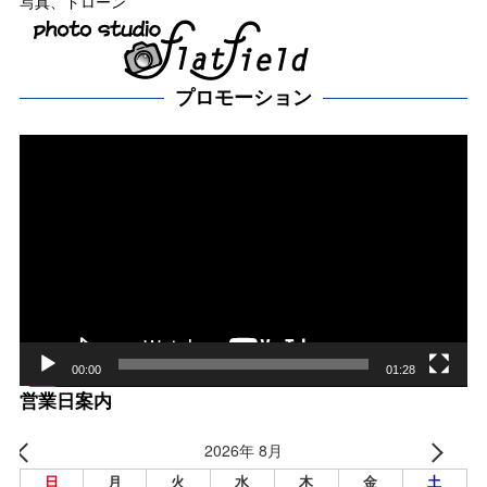
写真、ドローン
プロモーション
動
画
プ
レー
ヤー
00:00
01:28
営業日案内
2026年 8月
日
月
火
水
木
金
土