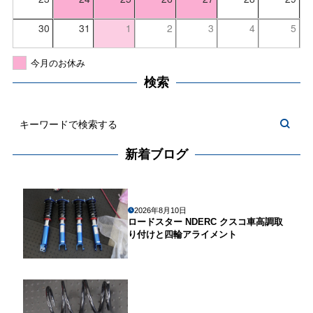
30
31
1
2
3
4
5
今月のお休み
検索
新着ブログ
2026年8月10日
ロードスター NDERC クスコ車高調取
り付けと四輪アライメント