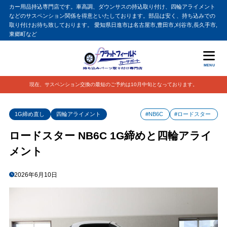
カー用品持込専門店です。車高調、ダウンサスの持込取り付け、四輪アライメント
などのサスペンション関係を得意といたしております。部品は安く、持ち込みでの
取り付けお待ち致しております。 愛知県日進市は名古屋市,豊田市,刈谷市,長久手市,
東郷町など
MENU
現在、サスペンション交換の最短のご予約は10月中旬となっております。
1G締め直し
四輪アライメント
#NB6C
#ロードスター
ロードスター NB6C 1G締めと四輪アライ
メント
2026年6月10日