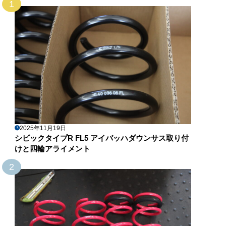
1
2025年11月19日
シビックタイプR FL5 アイバッハダウンサス取り付
けと四輪アライメント
2