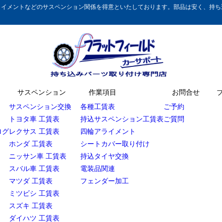
イメントなどのサスペンション関係を得意といたしております。部品は安く、持ち込
サスペンション
作業項目
お問合せ
サスペンション交換
各種工賃表
ご予約
トヨタ車 工賃表
持込サスペンション工賃表
ご質問
ログ
レクサス 工賃表
四輪アライメント
ホンダ 工賃表
シートカバー取り付け
ニッサン車 工賃表
持込タイヤ交換
スバル車 工賃表
電装品関連
マツダ 工賃表
フェンダー加工
ミツビシ 工賃表
スズキ 工賃表
ダイハツ 工賃表