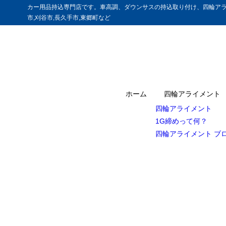
カー用品持込専門店です。車高調、ダウンサスの持込取り付け、四輪アラ
市,刈谷市,長久手市,東郷町など
ホーム
四輪アライメント
四輪アライメント
1G締めって何？
四輪アライメント ブ