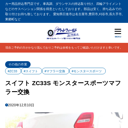
カー用品持込専門店です。車高調、ダウンサスの持込取り付け、四輪アライメント
などのサスペンション関係を得意といたしております。部品は安く、持ち込みでの
取り付けお待ち致しております。 愛知県日進市は名古屋市,豊田市,刈谷市,長久手市,
東郷町など
MENU
現在ご予約の方がかなり混んでおりご予約は余裕をもってご確認いただけますと幸いです。
その他の作業
#ZC33
#スイフト
#マフラー交換
#モンスタースポーツ
スイフト ZC33S モンスタースポーツマフ
ラー交換
2020年12月10日