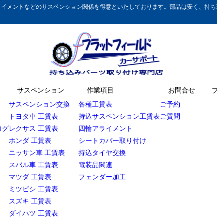
イメントなどのサスペンション関係を得意といたしております。部品は安く、持ち込
サスペンション
作業項目
お問合せ
サスペンション交換
各種工賃表
ご予約
トヨタ車 工賃表
持込サスペンション工賃表
ご質問
ログ
レクサス 工賃表
四輪アライメント
ホンダ 工賃表
シートカバー取り付け
ニッサン車 工賃表
持込タイヤ交換
スバル車 工賃表
電装品関連
マツダ 工賃表
フェンダー加工
ミツビシ 工賃表
スズキ 工賃表
ダイハツ 工賃表