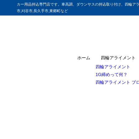
カー用品持込専門店です。車高調、ダウンサスの持込取り付け、四輪アラ
市,刈谷市,長久手市,東郷町など
ホーム
四輪アライメント
四輪アライメント
1G締めって何？
四輪アライメント ブ