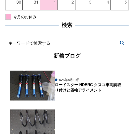
30
31
1
2
3
4
5
今月のお休み
検索
新着ブログ
2026年8月10日
ロードスター NDERC クスコ車高調取
り付けと四輪アライメント