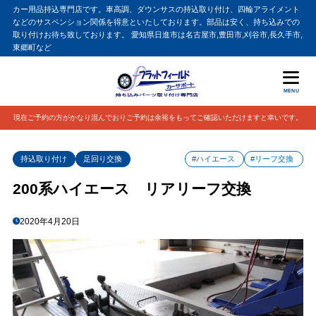
カー用品持込専門店です。車高調、ダウンサスの持込取り付け、四輪アライメント
などのサスペンション関係を得意といたしております。部品は安く、持ち込みでの
取り付けお待ち致しております。 愛知県日進市は名古屋市,豊田市,刈谷市,長久手市,
東郷町など
MENU
現在ご予約の方がかなり混んでおりご予約は余裕をもってご確認いただけますと幸いです。
持込取り付け
足回り交換
#ハイエース
#リーフ交換
200系ハイエース リアリーフ交換
2020年4月20日