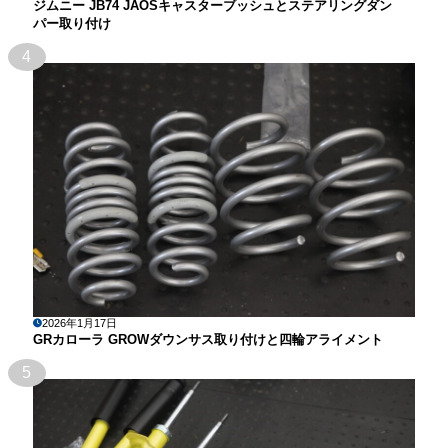
ジムニー JB74 JAOSキャスターブッシュとステアリングダン
パー取り付け
4
2026年1月17日
GRカローラ GROWダウンサス取り付けと四輪アライメント
5