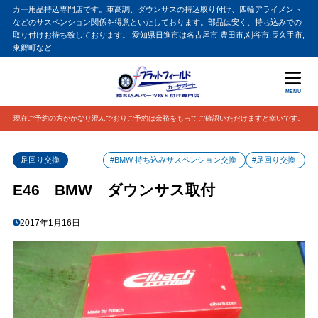
カー用品持込専門店です。車高調、ダウンサスの持込取り付け、四輪アライメント
などのサスペンション関係を得意といたしております。部品は安く、持ち込みでの
取り付けお待ち致しております。 愛知県日進市は名古屋市,豊田市,刈谷市,長久手市,
東郷町など
MENU
現在ご予約の方がかなり混んでおりご予約は余裕をもってご確認いただけますと幸いです。
足回り交換
#BMW 持ち込みサスペンション交換
#足回り交換
E46 BMW ダウンサス取付
2017年1月16日