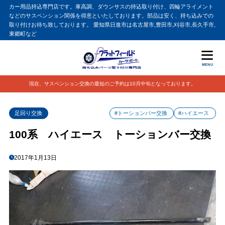
カー用品持込専門店です。車高調、ダウンサスの持込取り付け、四輪アライメント
などのサスペンション関係を得意といたしております。部品は安く、持ち込みでの
取り付けお待ち致しております。 愛知県日進市は名古屋市,豊田市,刈谷市,長久手市,
東郷町など
MENU
現在、サスペンション交換の最短のご予約は10月中旬となっております。
足回り交換
#トーションバー交換
#ハイエース
100系 ハイエース トーションバー交換
2017年1月13日