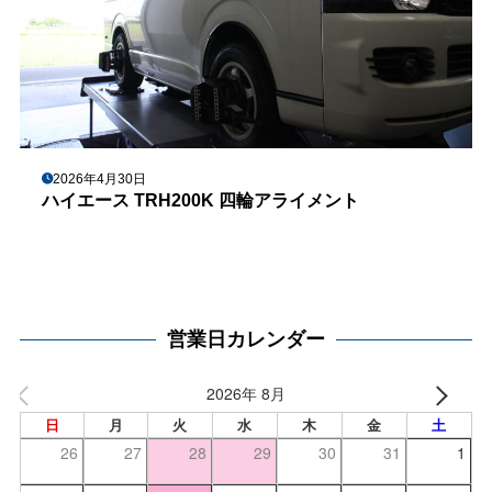
2026年4月30日
ハイエース TRH200K 四輪アライメント
営業日カレンダー
2026年 8月
日
月
火
水
木
金
土
26
27
28
29
30
31
1