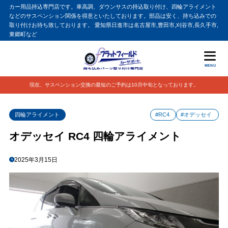
カー用品持込専門店です。車高調、ダウンサスの持込取り付け、四輪アライメント
などのサスペンション関係を得意といたしております。部品は安く、持ち込みでの
取り付けお待ち致しております。 愛知県日進市は名古屋市,豊田市,刈谷市,長久手市,
東郷町など
MENU
現在、サスペンション交換の最短のご予約は10月中旬となっております。
四輪アライメント
#RC4
#オデッセイ
オデッセイ RC4 四輪アライメント
2025年3月15日