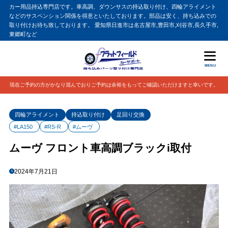
カー用品持込専門店です。車高調、ダウンサスの持込取り付け、四輪アライメント
などのサスペンション関係を得意といたしております。部品は安く、持ち込みでの
取り付けお待ち致しております。 愛知県日進市は名古屋市,豊田市,刈谷市,長久手市,
東郷町など
MENU
現在ご予約の方がかなり混んでおりご予約は余裕をもってご確認いただけますと幸いです。
四輪アライメント
持込取り付け
足回り交換
#LA150
#RS-R
#ムーヴ
ムーヴ フロント車高調ブラックi取付
2024年7月21日