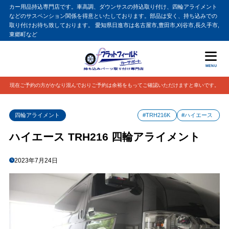
カー用品持込専門店です。車高調、ダウンサスの持込取り付け、四輪アライメント
などのサスペンション関係を得意といたしております。部品は安く、持ち込みでの
取り付けお待ち致しております。 愛知県日進市は名古屋市,豊田市,刈谷市,長久手市,
東郷町など
MENU
現在ご予約の方がかなり混んでおりご予約は余裕をもってご確認いただけますと幸いです。
四輪アライメント
#TRH216K
#ハイエース
ハイエース TRH216 四輪アライメント
2023年7月24日