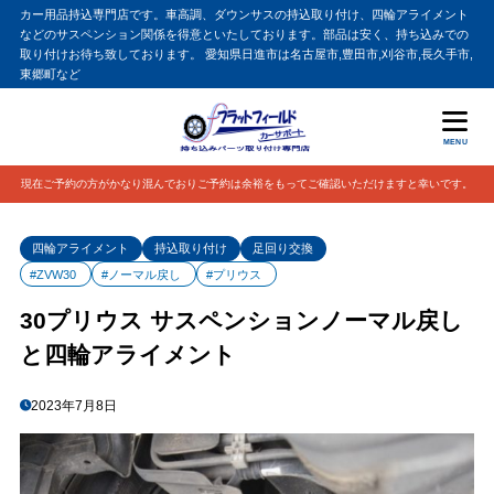
カー用品持込専門店です。車高調、ダウンサスの持込取り付け、四輪アライメント
などのサスペンション関係を得意といたしております。部品は安く、持ち込みでの
取り付けお待ち致しております。 愛知県日進市は名古屋市,豊田市,刈谷市,長久手市,
東郷町など
MENU
現在ご予約の方がかなり混んでおりご予約は余裕をもってご確認いただけますと幸いです。
四輪アライメント
持込取り付け
足回り交換
#ZVW30
#ノーマル戻し
#プリウス
30プリウス サスペンションノーマル戻し
と四輪アライメント
2023年7月8日