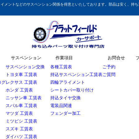
イメントなどのサスペンション関係を得意といたしております。部品は安く、持ち込
サスペンション
作業項目
お問合せ
サスペンション交換
各種工賃表
ご予約
トヨタ車 工賃表
持込サスペンション工賃表
ご質問
ログ
レクサス 工賃表
四輪アライメント
ホンダ 工賃表
シートカバー取り付け
ニッサン車 工賃表
持込タイヤ交換
スバル車 工賃表
電装品関連
マツダ 工賃表
フェンダー加工
ミツビシ 工賃表
スズキ 工賃表
ダイハツ 工賃表