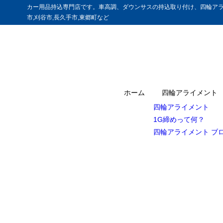
カー用品持込専門店です。車高調、ダウンサスの持込取り付け、四輪アラ
市,刈谷市,長久手市,東郷町など
ホーム
四輪アライメント
四輪アライメント
1G締めって何？
四輪アライメント ブ