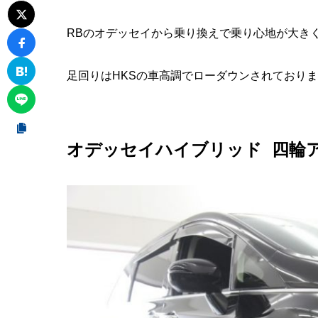
RBのオデッセイから乗り換えで乗り心地が大き
足回りはHKSの車高調でローダウンされており
オデッセイハイブリッド 四輪