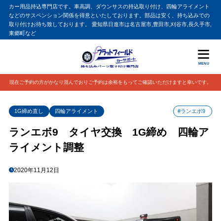
カー用品持込専門店です。車高調、ダウンサスの持込取り付け、四輪アライメント
などのサスペンション関係を得意といたしております。部品は安く、持ち込みでの
取り付けお待ち致しております。 愛知県日進市は名古屋市,豊田市,刈谷市,長久手市,
東郷町など
MENU
現在ご予約の方がかなり混んでおりご予約は余裕をもってご確認いただけますと幸いです。
1G締め直し
四輪アライメント
#ランエボ9
ランエボ9 タイヤ交換 1G締め 四輪ア
ライメント調整
2020年11月12日