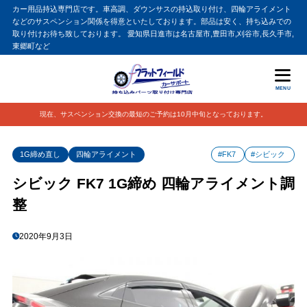
カー用品持込専門店です。車高調、ダウンサスの持込取り付け、四輪アライメント
などのサスペンション関係を得意といたしております。部品は安く、持ち込みでの
取り付けお待ち致しております。 愛知県日進市は名古屋市,豊田市,刈谷市,長久手市,
東郷町など
MENU
現在、サスペンション交換の最短のご予約は10月中旬となっております。
1G締め直し
四輪アライメント
#FK7
#シビック
シビック FK7 1G締め 四輪アライメント調
整
2020年9月3日