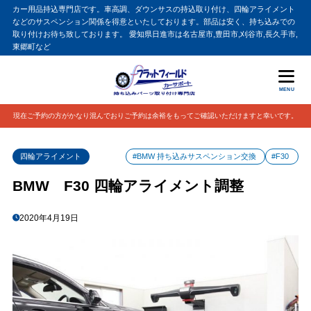
カー用品持込専門店です。車高調、ダウンサスの持込取り付け、四輪アライメント
などのサスペンション関係を得意といたしております。部品は安く、持ち込みでの
取り付けお待ち致しております。 愛知県日進市は名古屋市,豊田市,刈谷市,長久手市,
東郷町など
MENU
現在ご予約の方がかなり混んでおりご予約は余裕をもってご確認いただけますと幸いです。
四輪アライメント
#BMW 持ち込みサスペンション交換
#F30
BMW F30 四輪アライメント調整
2020年4月19日