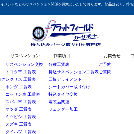
イメントなどのサスペンション関係を得意といたしております。部品は安く、持ち込
サスペンション
作業項目
お問合せ
サスペンション交換
各種工賃表
ご予約
トヨタ車 工賃表
持込サスペンション工賃表
ご質問
ログ
レクサス 工賃表
四輪アライメント
ホンダ 工賃表
シートカバー取り付け
ニッサン車 工賃表
持込タイヤ交換
スバル車 工賃表
電装品関連
マツダ 工賃表
フェンダー加工
ミツビシ 工賃表
スズキ 工賃表
ダイハツ 工賃表