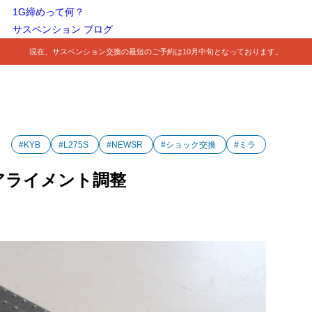
1G締めって何？
サスペンション ブログ
現在、サスペンション交換の最短のご予約は10月中旬となっております。
#KYB
#L275S
#NEWSR
#ショック交換
#ミラ
輪アライメント調整