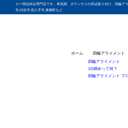
カー用品持込専門店です。車高調、ダウンサスの持込取り付け、四輪アラ
市,刈谷市,長久手市,東郷町など
ホーム
四輪アライメント
四輪アライメント
1G締めって何？
四輪アライメント ブ