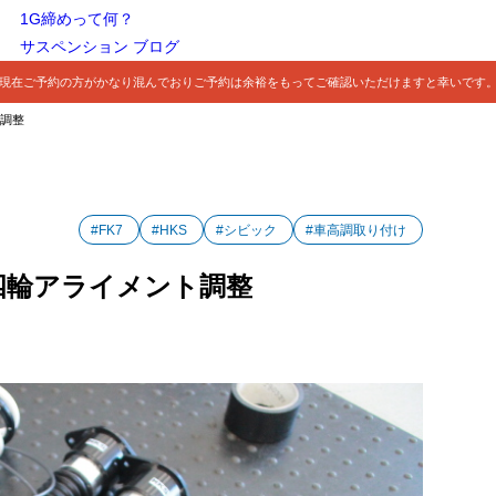
1G締めって何？
サスペンション ブログ
現在ご予約の方がかなり混んでおりご予約は余裕をもってご確認いただけますと幸いです
ト調整
#FK7
#HKS
#シビック
#車高調取り付け
 四輪アライメント調整