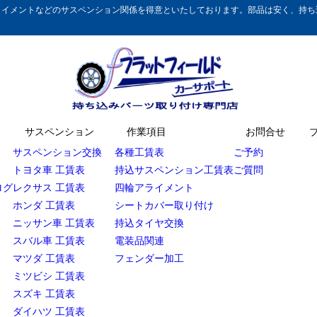
イメントなどのサスペンション関係を得意といたしております。部品は安く、持ち込
サスペンション
作業項目
お問合せ
サスペンション交換
各種工賃表
ご予約
トヨタ車 工賃表
持込サスペンション工賃表
ご質問
ログ
レクサス 工賃表
四輪アライメント
ホンダ 工賃表
シートカバー取り付け
ニッサン車 工賃表
持込タイヤ交換
スバル車 工賃表
電装品関連
マツダ 工賃表
フェンダー加工
ミツビシ 工賃表
スズキ 工賃表
ダイハツ 工賃表