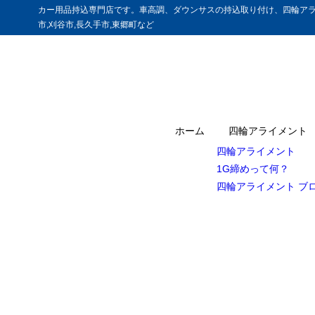
カー用品持込専門店です。車高調、ダウンサスの持込取り付け、四輪アラ
市,刈谷市,長久手市,東郷町など
ホーム
四輪アライメント
四輪アライメント
1G締めって何？
四輪アライメント ブ