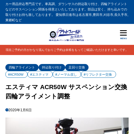
カー用品持込専門店です。車高調、ダウンサスの持込取り付け、四輪アライメント
などのサスペンション関係を得意といたしております。部品は安く、持ち込みでの
取り付けお待ち致しております。 愛知県日進市は名古屋市,豊田市,刈谷市,長久手市,
東郷町など
MENU
現在ご予約の方がかなり混んでおりご予約は余裕をもってご確認いただけますと幸いです。
四輪アライメント
持込取り付け
足回り交換
#ACR50W
#エスティマ
#ノーマル戻し
#リフレクター交換
エスティマ ACR50W サスペンション交換
四輪アライメント調整
2020年1月6日