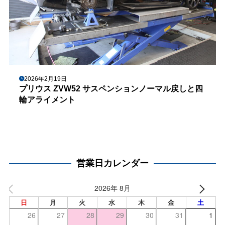
2026年2月19日
プリウス ZVW52 サスペンションノーマル戻しと四
輪アライメント
営業日カレンダー
2026年 8月
日
月
火
水
木
金
土
26
27
28
29
30
31
1