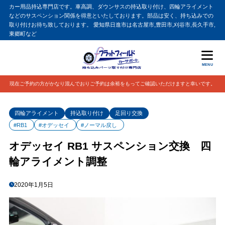
カー用品持込専門店です。車高調、ダウンサスの持込取り付け、四輪アライメント
などのサスペンション関係を得意といたしております。部品は安く、持ち込みでの
取り付けお待ち致しております。 愛知県日進市は名古屋市,豊田市,刈谷市,長久手市,
東郷町など
MENU
現在ご予約の方がかなり混んでおりご予約は余裕をもってご確認いただけますと幸いです。
四輪アライメント
持込取り付け
足回り交換
#RB1
#オデッセイ
#ノーマル戻し
オデッセイ RB1 サスペンション交換 四
輪アライメント調整
2020年1月5日