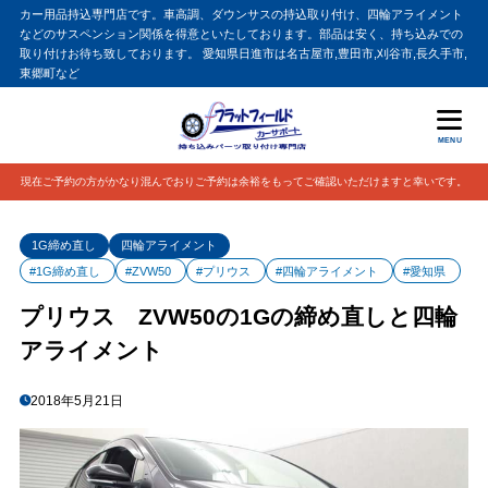
カー用品持込専門店です。車高調、ダウンサスの持込取り付け、四輪アライメント
などのサスペンション関係を得意といたしております。部品は安く、持ち込みでの
取り付けお待ち致しております。 愛知県日進市は名古屋市,豊田市,刈谷市,長久手市,
東郷町など
MENU
現在ご予約の方がかなり混んでおりご予約は余裕をもってご確認いただけますと幸いです。
1G締め直し
四輪アライメント
#1G締め直し
#ZVW50
#プリウス
#四輪アライメント
#愛知県
プリウス ZVW50の1Gの締め直しと四輪
アライメント
2018年5月21日