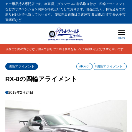
カー用品持込専門店です。車高調、ダウンサスの持込取り付け、四輪アライメント
などのサスペンション関係を得意といたしております。部品は安く、持ち込みでの
取り付けお待ち致しております。 愛知県日進市は名古屋市,豊田市,刈谷市,長久手市,
東郷町など
MENU
現在ご予約の方がかなり混んでおりご予約は余裕をもってご確認いただけますと幸いです。
四輪アライメント
#RX-8
#四輪アライメント
RX-8の四輪アライメント
2018年2月24日