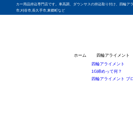
カー用品持込専門店です。車高調、ダウンサスの持込取り付け、四輪アラ
市,刈谷市,長久手市,東郷町など
ホーム
四輪アライメント
四輪アライメント
1G締めって何？
四輪アライメント ブ