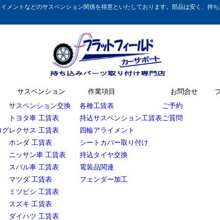
イメントなどのサスペンション関係を得意といたしております。部品は安く、持ち込
サスペンション
作業項目
お問合せ
サスペンション交換
各種工賃表
ご予約
トヨタ車 工賃表
持込サスペンション工賃表
ご質問
ログ
レクサス 工賃表
四輪アライメント
ホンダ 工賃表
シートカバー取り付け
ニッサン車 工賃表
持込タイヤ交換
スバル車 工賃表
電装品関連
マツダ 工賃表
フェンダー加工
ミツビシ 工賃表
スズキ 工賃表
ダイハツ 工賃表