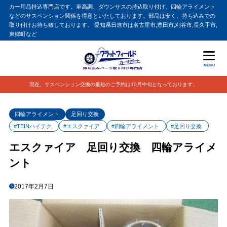
カー用品持込専門店です。車高調、ダウンサスの持込取り付け、四輪アライメント
などのサスペンション関係を得意といたしております。部品は安く、持ち込みでの
取り付けお待ち致しております。 愛知県日進市は名古屋市,豊田市,刈谷市,長久手市,
東郷町など
MENU
現在、サスペンション交換の最短のご予約は10月中旬となっております。
四輪アライメント
足回り交換
#TEINハイテク
#エスクァイア
#四輪アライメント
#足回り交換
エスクァイア 足回り交換 四輪アライメ
ント
2017年2月7日