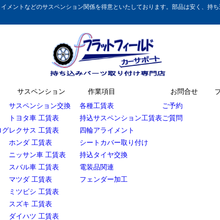
イメントなどのサスペンション関係を得意といたしております。部品は安く、持ち込
サスペンション
作業項目
お問合せ
サスペンション交換
各種工賃表
ご予約
トヨタ車 工賃表
持込サスペンション工賃表
ご質問
ログ
レクサス 工賃表
四輪アライメント
ホンダ 工賃表
シートカバー取り付け
ニッサン車 工賃表
持込タイヤ交換
スバル車 工賃表
電装品関連
マツダ 工賃表
フェンダー加工
ミツビシ 工賃表
スズキ 工賃表
ダイハツ 工賃表