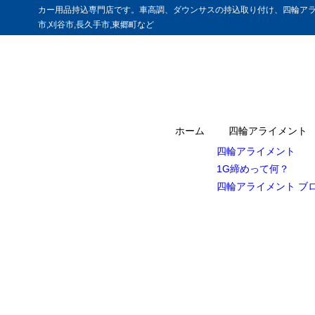
カー用品持込専門店です。車高調、ダウンサスの持込取り付け、四輪アラ
市,刈谷市,長久手市,東郷町など
ホーム
四輪アライメント
四輪アライメント
1G締めって何？
四輪アライメント ブ