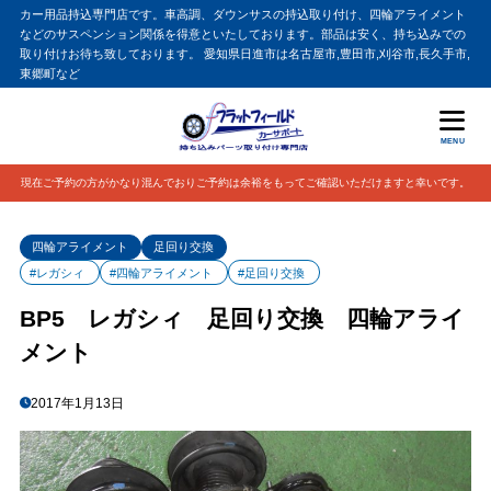
カー用品持込専門店です。車高調、ダウンサスの持込取り付け、四輪アライメント
などのサスペンション関係を得意といたしております。部品は安く、持ち込みでの
取り付けお待ち致しております。 愛知県日進市は名古屋市,豊田市,刈谷市,長久手市,
東郷町など
MENU
現在ご予約の方がかなり混んでおりご予約は余裕をもってご確認いただけますと幸いです。
四輪アライメント
足回り交換
#レガシィ
#四輪アライメント
#足回り交換
BP5 レガシィ 足回り交換 四輪アライ
メント
2017年1月13日