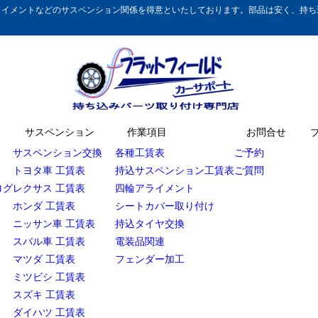
イメントなどのサスペンション関係を得意といたしております。部品は安く、持ち込
サスペンション
作業項目
お問合せ
サスペンション交換
各種工賃表
ご予約
トヨタ車 工賃表
持込サスペンション工賃表
ご質問
ログ
レクサス 工賃表
四輪アライメント
ホンダ 工賃表
シートカバー取り付け
ニッサン車 工賃表
持込タイヤ交換
スバル車 工賃表
電装品関連
マツダ 工賃表
フェンダー加工
ミツビシ 工賃表
スズキ 工賃表
ダイハツ 工賃表