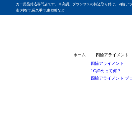
カー用品持込専門店です。車高調、ダウンサスの持込取り付け、四輪アラ
市,刈谷市,長久手市,東郷町など
ホーム
四輪アライメント
四輪アライメント
1G締めって何？
四輪アライメント ブ