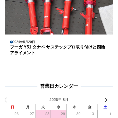
2024年5月20日
フーガ Y51 タナベ サステックプロ取り付けと四輪
アライメント
営業日カレンダー
2026年 8月
日
月
火
水
木
金
土
26
27
28
29
30
31
1