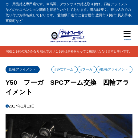
カー用品持込専門店です。車高調、ダウンサスの持込取り付け、四輪アライメント
などのサスペンション関係を得意といたしております。部品は安く、持ち込みでの
取り付けお待ち致しております。 愛知県日進市は名古屋市,豊田市,刈谷市,長久手市,
東郷町など
MENU
現在ご予約の方がかなり混んでおりご予約は余裕をもってご確認いただけますと幸いです。
四輪アライメント
#SPCアーム
#フーガ
#四輪アライメント
Y50 フーガ SPCアーム交換 四輪アラ
イメント
2017年1月13日