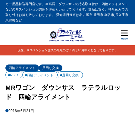
カー用品持込専門店です。車高調、ダウンサスの持込取り付け、四輪アライメント
などのサスペンション関係を得意といたしております。部品は安く、持ち込みでの
取り付けお待ち致しております。 愛知県日進市は名古屋市,豊田市,刈谷市,長久手市,
東郷町など
MENU
現在、サスペンション交換の最短のご予約は10月中旬となっております。
四輪アライメント
足回り交換
#RS-R
#四輪アライメント
#足回り交換
MRワゴン ダウンサス ラテラルロッ
ド 四輪アライメント
2016年6月21日