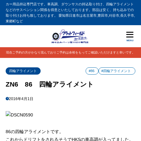
カー用品持込専門店です。車高調、ダウンサスの持込取り付け、四輪アライメント
などのサスペンション関係を得意といたしております。部品は安く、持ち込みでの
取り付けお待ち致しております。 愛知県日進市は名古屋市,豊田市,刈谷市,長久手市,
東郷町など
MENU
現在ご予約の方がかなり混んでおりご予約は余裕をもってご確認いただけますと幸いです。
四輪アライメント
#86
#四輪アライメント
ZN6 86 四輪アライメント
2016年4月1日
86の四輪アライメントです。
これからドリフトをされるそうでHKSの車高調が入ってました。