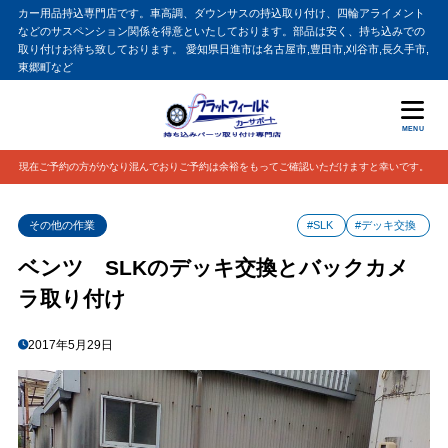
カー用品持込専門店です。車高調、ダウンサスの持込取り付け、四輪アライメント
などのサスペンション関係を得意といたしております。部品は安く、持ち込みでの
取り付けお待ち致しております。 愛知県日進市は名古屋市,豊田市,刈谷市,長久手市,
東郷町など
MENU
現在ご予約の方がかなり混んでおりご予約は余裕をもってご確認いただけますと幸いです。
その他の作業
#SLK
#デッキ交換
ベンツ SLKのデッキ交換とバックカメ
ラ取り付け
2017年5月29日