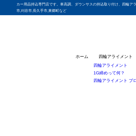
カー用品持込専門店です。車高調、ダウンサスの持込取り付け、四輪アラ
市,刈谷市,長久手市,東郷町など
ホーム
四輪アライメント
四輪アライメント
1G締めって何？
四輪アライメント ブ