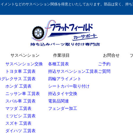
イメントなどのサスペンション関係を得意といたしております。部品は安く、持ち込
サスペンション
作業項目
お問合せ
サスペンション交換
各種工賃表
ご予約
トヨタ車 工賃表
持込サスペンション工賃表
ご質問
ログ
レクサス 工賃表
四輪アライメント
ホンダ 工賃表
シートカバー取り付け
ニッサン車 工賃表
持込タイヤ交換
スバル車 工賃表
電装品関連
マツダ 工賃表
フェンダー加工
ミツビシ 工賃表
スズキ 工賃表
ダイハツ 工賃表