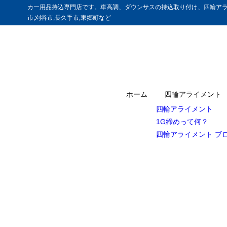
カー用品持込専門店です。車高調、ダウンサスの持込取り付け、四輪アラ
市,刈谷市,長久手市,東郷町など
ホーム
四輪アライメント
四輪アライメント
1G締めって何？
四輪アライメント ブ