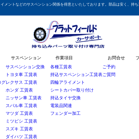
イメントなどのサスペンション関係を得意といたしております。部品は安く、持ち込
サスペンション
作業項目
お問合せ
サスペンション交換
各種工賃表
ご予約
トヨタ車 工賃表
持込サスペンション工賃表
ご質問
ログ
レクサス 工賃表
四輪アライメント
ホンダ 工賃表
シートカバー取り付け
ニッサン車 工賃表
持込タイヤ交換
スバル車 工賃表
電装品関連
マツダ 工賃表
フェンダー加工
ミツビシ 工賃表
スズキ 工賃表
ダイハツ 工賃表