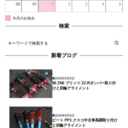
30
31
1
2
3
4
5
今月のお休み
検索
新着ブログ
2026年8月5日
86 ZN6 ブリッツ ZZ-Rダンパー取り付
けと四輪アライメント
2026年8月5日
ビート PP1 クスコ中古車高調取り付け
と四輪アライメント