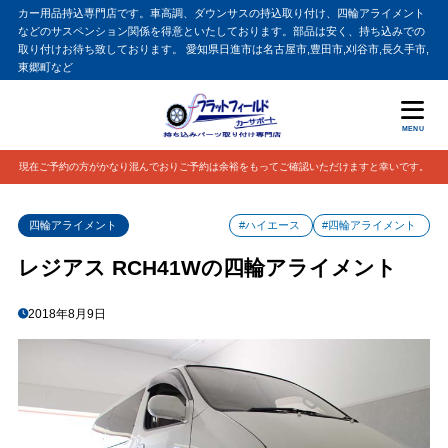
カー用品持込専門店です。車高調、ダウンサスの持込取り付け、四輪アライメント
などのサスペンション関係を得意といたしております。部品は安く、持ち込みでの
取り付けお待ち致しております。 愛知県日進市は名古屋市,豊田市,刈谷市,長久手市,
東郷町など
MENU
現在ご予約の方がかなり混んでおりご予約は余裕をもってご確認いただけますと幸いです。
四輪アライメント
#ハイエース
#四輪アライメント
レジアス RCH41Wの四輪アライメント
2018年8月9日