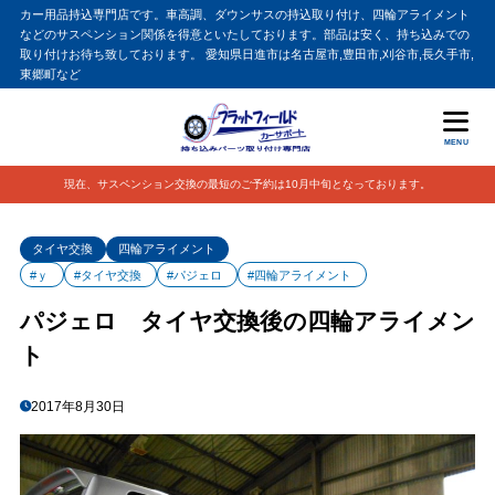
カー用品持込専門店です。車高調、ダウンサスの持込取り付け、四輪アライメント
などのサスペンション関係を得意といたしております。部品は安く、持ち込みでの
取り付けお待ち致しております。 愛知県日進市は名古屋市,豊田市,刈谷市,長久手市,
東郷町など
MENU
現在、サスペンション交換の最短のご予約は10月中旬となっております。
タイヤ交換
四輪アライメント
#ｙ
#タイヤ交換
#パジェロ
#四輪アライメント
パジェロ タイヤ交換後の四輪アライメン
ト
2017年8月30日