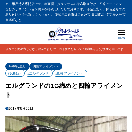
カー用品持込専門店です。車高調、ダウンサスの持込取り付け、四輪アライメント
などのサスペンション関係を得意といたしております。部品は安く、持ち込みでの
取り付けお待ち致しております。 愛知県日進市は名古屋市,豊田市,刈谷市,長久手市,
東郷町など
MENU
現在ご予約の方がかなり混んでおりご予約は余裕をもってご確認いただけますと幸いです。
1G締め直し
四輪アライメント
#1G締め
#エルグランド
#四輪アライメント
エルグランドの1G締めと四輪アライメン
ト
2017年8月11日