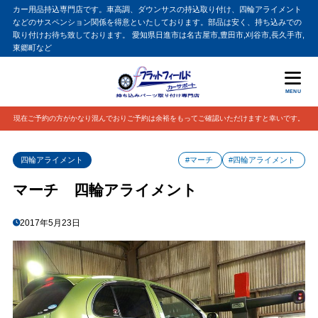
カー用品持込専門店です。車高調、ダウンサスの持込取り付け、四輪アライメント
などのサスペンション関係を得意といたしております。部品は安く、持ち込みでの
取り付けお待ち致しております。 愛知県日進市は名古屋市,豊田市,刈谷市,長久手市,
東郷町など
MENU
現在ご予約の方がかなり混んでおりご予約は余裕をもってご確認いただけますと幸いです。
四輪アライメント
#マーチ
#四輪アライメント
マーチ 四輪アライメント
2017年5月23日