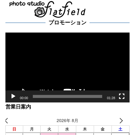
プロモーション
動
画
プ
レー
ヤー
00:00
01:28
営業日案内
2026年 8月
日
月
火
水
木
金
土