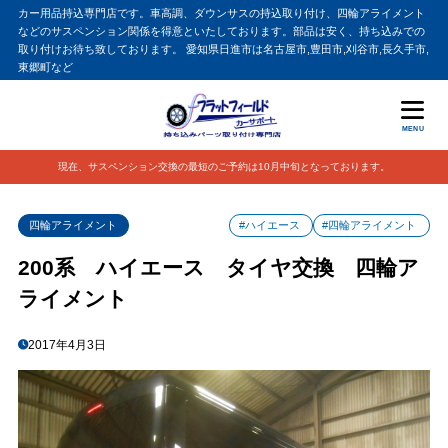
カー用品持込専門店です。車高調、ダウンサスの持込取り付け、四輪アライメント
などのサスペンション関係を得意といたしております。部品は安く、持ち込みでの
取り付けお待ち致しております。 愛知県日進市は名古屋市,豊田市,刈谷市,長久手市,
東郷町など
MENU
現在、サスペンション交換の最短のご予約は10月中旬となっております。
四輪アライメント
#ハイエース
#四輪アライメント
200系 ハイエース タイヤ交換 四輪ア
ライメント
2017年4月3日