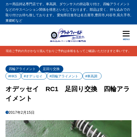
カー用品持込専門店です。車高調、ダウンサスの持込取り付け、四輪アライメント
などのサスペンション関係を得意といたしております。部品は安く、持ち込みでの
取り付けお待ち致しております。 愛知県日進市は名古屋市,豊田市,刈谷市,長久手市,
東郷町など
MENU
現在ご予約の方がかなり混んでおりご予約は余裕をもってご確認いただけますと幸いです。
四輪アライメント
足回り交換
#HKS
#オデッセイ
#四輪アライメント
#車高調
オデッセイ RC1 足回り交換 四輪アラ
イメント
2017年2月15日