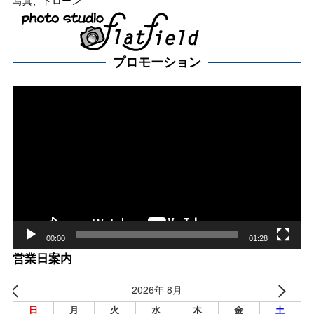
写真、ドローン
プロモーション
動
画
プ
レー
ヤー
00:00
01:28
営業日案内
2026年 8月
日
月
火
水
木
金
土