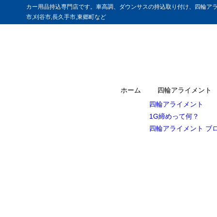
カー用品持込専門店です。車高調、ダウンサスの持込取り付け、四輪アラ
市,刈谷市,長久手市,東郷町など
ホーム
四輪アライメント
四輪アライメント
1G締めって何？
四輪アライメント ブ