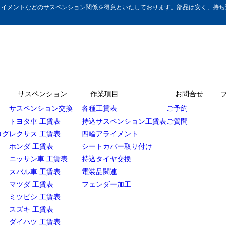
イメントなどのサスペンション関係を得意といたしております。部品は安く、持ち込
サスペンション
作業項目
お問合せ
サスペンション交換
各種工賃表
ご予約
トヨタ車 工賃表
持込サスペンション工賃表
ご質問
ログ
レクサス 工賃表
四輪アライメント
ホンダ 工賃表
シートカバー取り付け
ニッサン車 工賃表
持込タイヤ交換
スバル車 工賃表
電装品関連
マツダ 工賃表
フェンダー加工
ミツビシ 工賃表
スズキ 工賃表
ダイハツ 工賃表