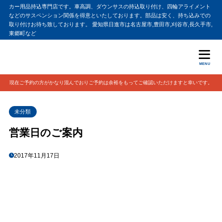
カー用品持込専門店です。車高調、ダウンサスの持込取り付け、四輪アライメント
などのサスペンション関係を得意といたしております。部品は安く、持ち込みでの
取り付けお待ち致しております。 愛知県日進市は名古屋市,豊田市,刈谷市,長久手市,
東郷町など
MENU
現在ご予約の方がかなり混んでおりご予約は余裕をもってご確認いただけますと幸いです。
未分類
営業日のご案内
2017年11月17日