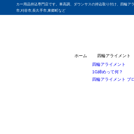
カー用品持込専門店です。車高調、ダウンサスの持込取り付け、四輪アラ
市,刈谷市,長久手市,東郷町など
ホーム
四輪アライメント
四輪アライメント
1G締めって何？
四輪アライメント ブ