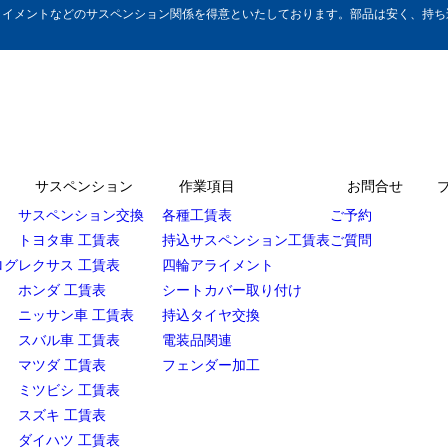
イメントなどのサスペンション関係を得意といたしております。部品は安く、持ち込
サスペンション
作業項目
お問合せ
サスペンション交換
各種工賃表
ご予約
トヨタ車 工賃表
持込サスペンション工賃表
ご質問
ログ
レクサス 工賃表
四輪アライメント
ホンダ 工賃表
シートカバー取り付け
ニッサン車 工賃表
持込タイヤ交換
スバル車 工賃表
電装品関連
マツダ 工賃表
フェンダー加工
ミツビシ 工賃表
スズキ 工賃表
ダイハツ 工賃表