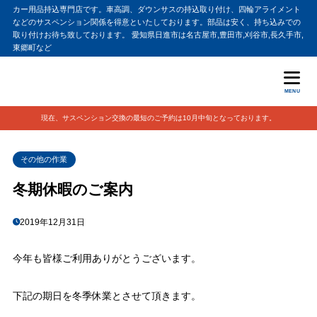
カー用品持込専門店です。車高調、ダウンサスの持込取り付け、四輪アライメント
などのサスペンション関係を得意といたしております。部品は安く、持ち込みでの
取り付けお待ち致しております。 愛知県日進市は名古屋市,豊田市,刈谷市,長久手市,
東郷町など
MENU
現在、サスペンション交換の最短のご予約は10月中旬となっております。
その他の作業
冬期休暇のご案内
2019年12月31日
今年も皆様ご利用ありがとうございます。
下記の期日を冬季休業とさせて頂きます。