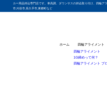
カー用品持込専門店です。車高調、ダウンサスの持込取り付け、四輪アラ
市,刈谷市,長久手市,東郷町など
ホーム
四輪アライメント
四輪アライメント
1G締めって何？
四輪アライメント ブ