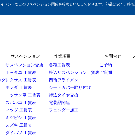
イメントなどのサスペンション関係を得意といたしております。部品は安く、持ち込
サスペンション
作業項目
お問合せ
サスペンション交換
各種工賃表
ご予約
トヨタ車 工賃表
持込サスペンション工賃表
ご質問
ログ
レクサス 工賃表
四輪アライメント
ホンダ 工賃表
シートカバー取り付け
ニッサン車 工賃表
持込タイヤ交換
スバル車 工賃表
電装品関連
マツダ 工賃表
フェンダー加工
ミツビシ 工賃表
スズキ 工賃表
ダイハツ 工賃表