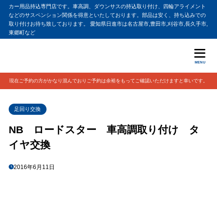
カー用品持込専門店です。車高調、ダウンサスの持込取り付け、四輪アライメント
などのサスペンション関係を得意といたしております。部品は安く、持ち込みでの
取り付けお待ち致しております。 愛知県日進市は名古屋市,豊田市,刈谷市,長久手市,
東郷町など
MENU
現在ご予約の方がかなり混んでおりご予約は余裕をもってご確認いただけますと幸いです。
足回り交換
NB ロードスター 車高調取り付け タ
イヤ交換
2016年6月11日