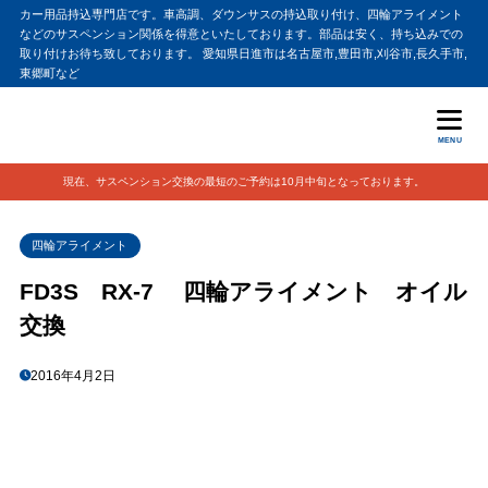
カー用品持込専門店です。車高調、ダウンサスの持込取り付け、四輪アライメント
などのサスペンション関係を得意といたしております。部品は安く、持ち込みでの
取り付けお待ち致しております。 愛知県日進市は名古屋市,豊田市,刈谷市,長久手市,
東郷町など
MENU
現在、サスペンション交換の最短のご予約は10月中旬となっております。
四輪アライメント
FD3S RX-7 四輪アライメント オイル
交換
2016年4月2日